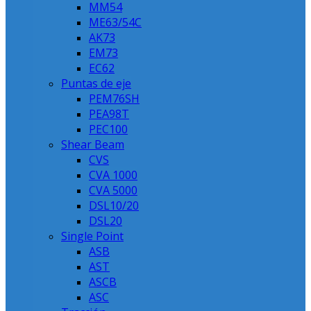
MM54
ME63/54C
AK73
EM73
EC62
Puntas de eje
PEM76SH
PEA98T
PEC100
Shear Beam
CVS
CVA 1000
CVA 5000
DSL10/20
DSL20
Single Point
ASB
AST
ASCB
ASC