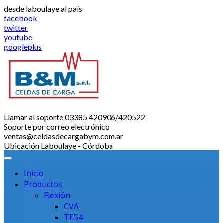
Saltar
desde laboulaye al país
al
facebook
contenido
twitter
youtube
googleplus
Llamar al soporte
03385 420906/420522
Soporte por correo electrónico
ventas@celdasdecargabym.com.ar
Ubicación
Laboulaye - Córdoba
Inicio
Productos
Flexión
CVA
TE54