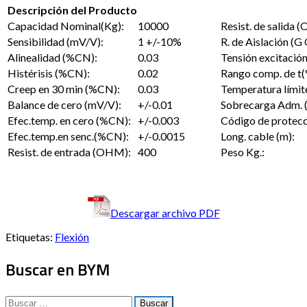
Descripción del Producto
Capacidad Nominal(Kg):
10000
Resist. de salida 
Sensibilidad (mV/V):
1 +/-10%
R. de Aislación (
Alinealidad (%CN):
0.03
Tensión excitación
Histérisis (%CN):
0.02
Rango comp. de t(
Creep en 30 min (%CN):
0.03
Temperatura límite
Balance de cero (mV/V):
+/-0.01
Sobrecarga Adm. 
Efec.temp. en cero (%CN):
+/-0.003
Código de protecc
Efec.temp.en senc.(%CN):
+/-0.0015
Long. cable (m):
Resist. de entrada (OHM):
400
Peso Kg.:
Descargar archivo PDF
Etiquetas:
Flexión
Buscar en BYM
Buscar: