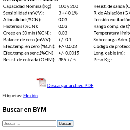
Capacidad Nominal(Kg):
100 y 200
Resist. de salida 
Sensibilidad (mV/V):
3 +/-0.1%
R. de Aislación (
Alinealidad (%CN):
0.03
Tensión excitación
Histérisis (%CN):
0.03
Rango comp. de t(
Creep en 30 min (%CN):
0.03
Temperatura límite
Balance de cero (mV/V):
+/- 0.1
Sobrecarga Adm. 
Efec.temp. en cero (%CN):
+/- 0.003
Código de protecc
Efec.temp.en senc.(%CN):
+/- 0.0015
Long. cable (m):
Resist. de entrada (OHM):
385 +/-5
Peso Kg.:
Descargar archivo PDF
Etiquetas:
Flexión
Buscar en BYM
Buscar: