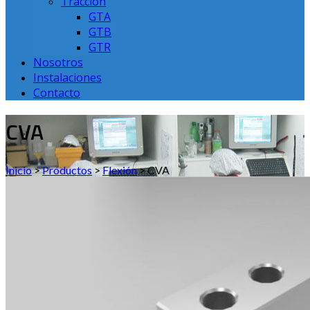
Tracción
GTA
GTB
GTR
Nosotros
Instalaciones
Contacto
CVA
Inicio
>
Productos
>
Flexión
>
CVA