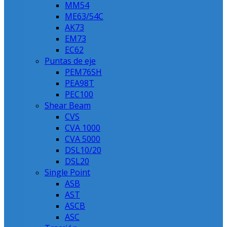
MM54
ME63/54C
AK73
EM73
EC62
Puntas de eje
PEM76SH
PEA98T
PEC100
Shear Beam
CVS
CVA 1000
CVA 5000
DSL10/20
DSL20
Single Point
ASB
AST
ASCB
ASC