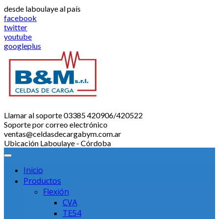
Saltar
desde laboulaye al país
al
facebook
contenido
twitter
youtube
googleplus
Llamar al soporte
03385 420906/420522
Soporte por correo electrónico
ventas@celdasdecargabym.com.ar
Ubicación
Laboulaye - Córdoba
Inicio
Productos
Flexión
CVA
TE54